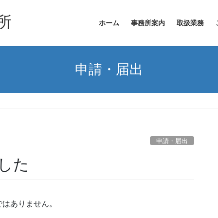
所
ホーム
事務所案内
取扱業務
申請・届出
申請・届出
した
ではありません。