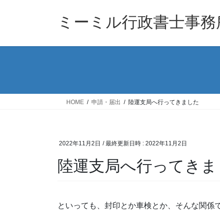
コ
ナ
ン
ビ
ミーミル行政書士事務
テ
ゲ
ン
ー
ツ
シ
へ
ョ
ス
ン
キ
に
ッ
移
HOME
申請・届出
陸運支局へ行ってきました
プ
動
2022年11月2日
/ 最終更新日時 :
2022年11月2日
陸運支局へ行ってきま
といっても、封印とか車検とか、そんな関係